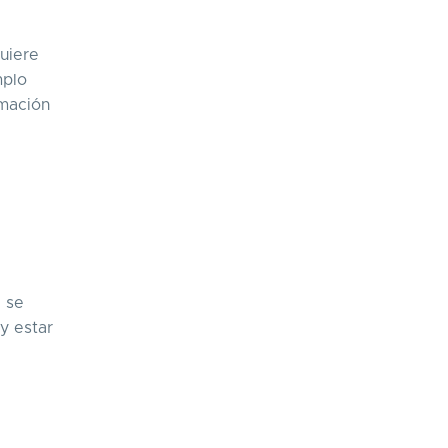
uiere
mplo
rmación
e se
y estar