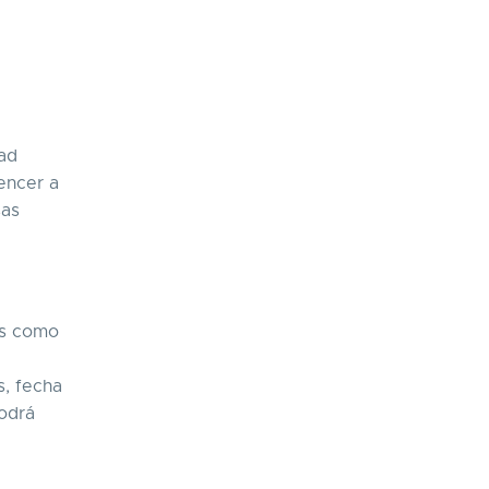
ad
encer a
sas
es como
s, fecha
podrá