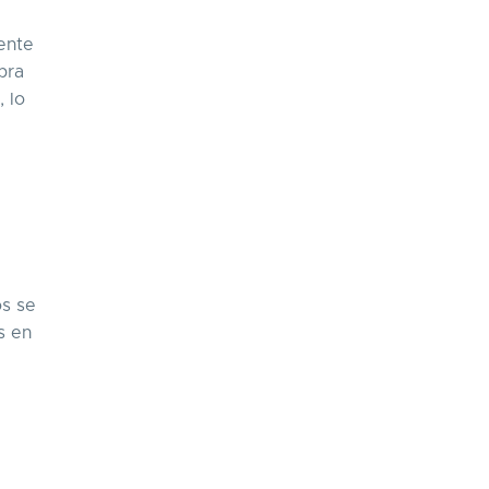
ente
pra
 lo
os se
s en