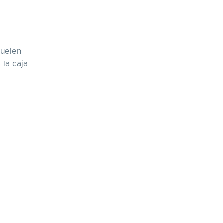
Suelen
 la caja
E