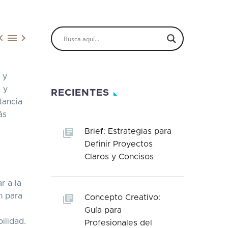



 y
 y
RECIENTES
tancia
ás
Brief: Estrategias para
Definir Proyectos
Claros y Concisos
r a la
n para
Concepto Creativo:
Guía para
ilidad.
Profesionales del