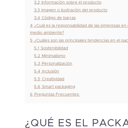
3.2
Información sobre el producto
3.3
Imagen o ilustración del producto
3.4
Código de barras
4
¿Cuál es la responsabilidad de las empresas en
medio ambiente?
5
¿Cuáles son las principales tendencias en el p
5.1
Sostenibilidad
5.2
Minimalismo
5.3
Personalización
5.4
Inclusión
5.5
Creatividad
5.6
Smart packaging
6
Preguntas Frecuentes:
¿QUÉ ES EL PACK