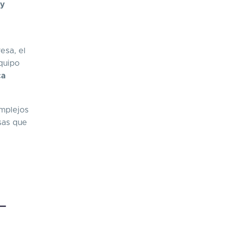
 y
esa, el
equipo
ca
omplejos
sas que
L