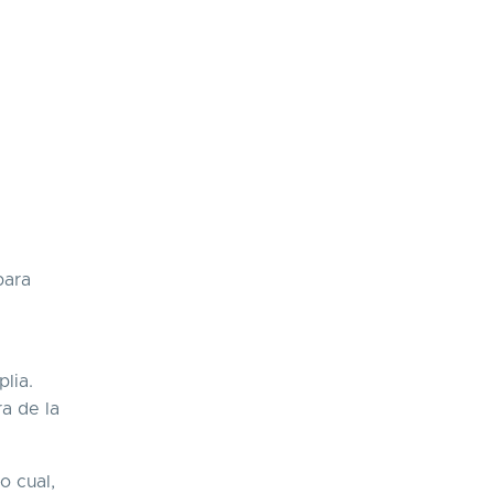
para
lia.
ra de la
o cual,