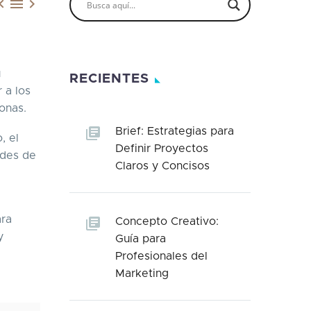



u
RECIENTES
 a los
sonas.
Brief: Estrategias para
, el
Definir Proyectos
ades de
Claros y Concisos
ara
Concepto Creativo:
y
Guía para
Profesionales del
Marketing