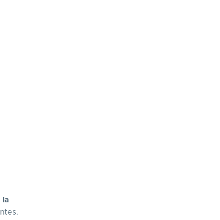
 la
ntes.