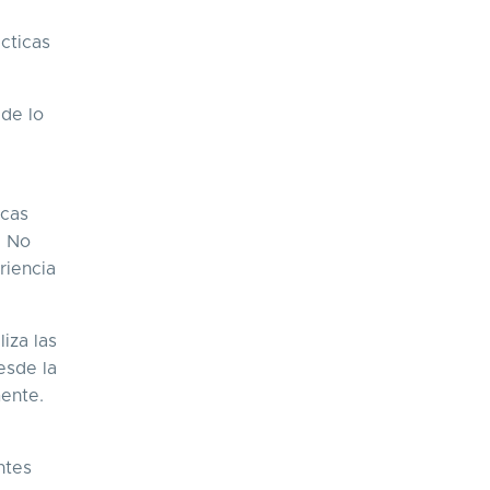
ácticas
 de lo
icas
. No
riencia
iza las
esde la
ente.
ntes