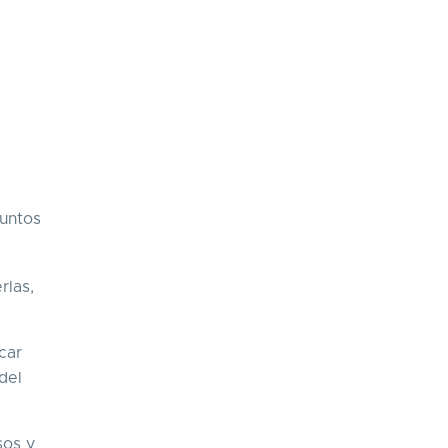
puntos
rlas,
car
del
sos y