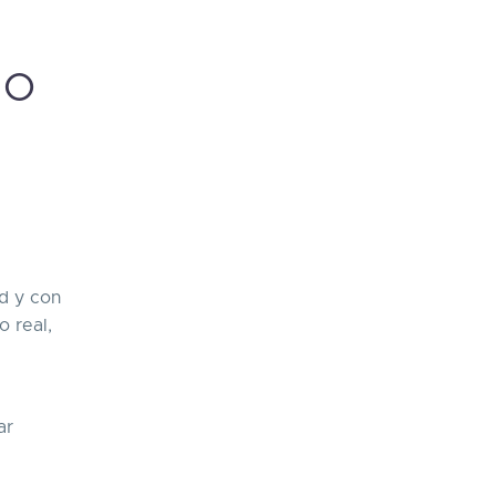
MO
d y con
o real,
ar