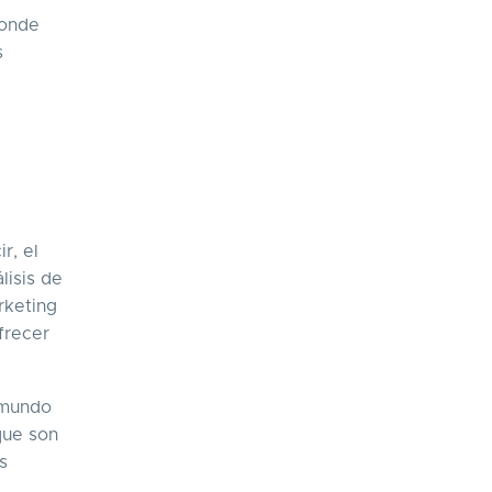
donde
s
a
r, el
lisis de
arketing
frecer
 mundo
que son
s