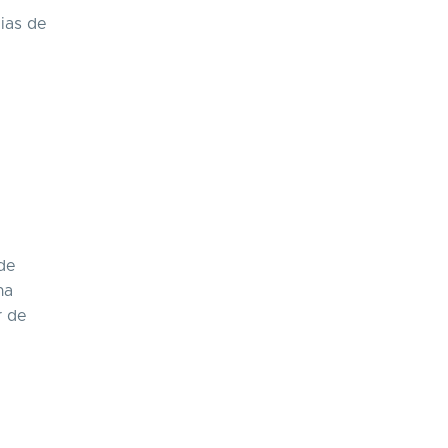
cias de
S
 de
na
r de