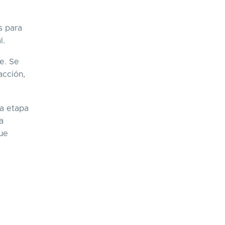
s para
l.
e. Se
acción,
da etapa
a
que