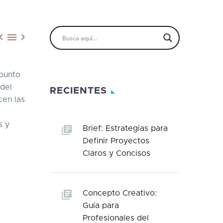



 punto
 del
RECIENTES
cen las
s y
Brief: Estrategias para
Definir Proyectos
Claros y Concisos
Concepto Creativo:
Guía para
Profesionales del