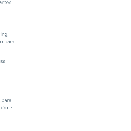
antes.
ing,
 o para
usa
e para
ción e