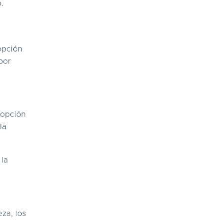
.
opción
por
 opción
la
 la
za, los