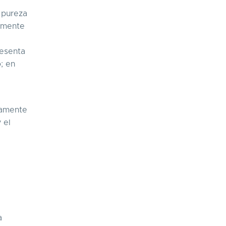
a pureza
almente
resenta
; en
icamente
 el
a