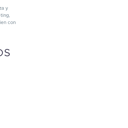
za y
ting,
ien con
OS