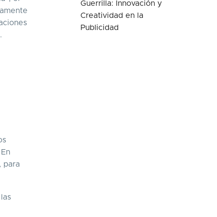
Guerrilla: Innovación y
camente
Creatividad en la
saciones
Publicidad
.
os
 En
, para
las