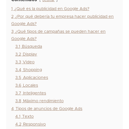
ocultar
1
¿Qué es la publicidad en Google Ads?
2
¿Por qué debería tu empresa hacer publicidad en
Google Ads?
3
¿Qué tipos de campañas se pueden hacer en
Google Ads?
3.1
Búsqueda
3.2
Display
3.3
Video
3.4
Shopping
3.5
Aplicaciones
3.6
Locales
3.7
Inteligentes
3.8
Máximo rendimiento
4
Tipos de anuncios de Google Ads
4.1
Texto
4.2
Responsivo