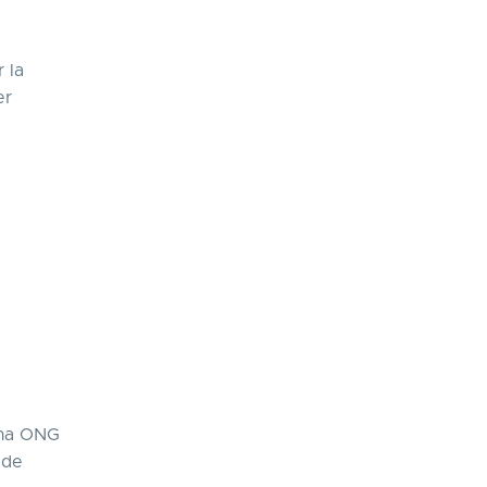
 la
er
Una ONG
 de