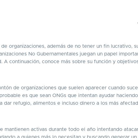
de organizaciones, además de no tener un fin lucrativo, s
rganizaciones No Gubernamentales juegan un papel importa
d. A continuación, conoce más sobre su función y objetivo
ntón de organizaciones que suelen aparecer cuando suc
 probable es que sean ONGs que intentan ayudar haciendo
a dar refugio, alimentos e incluso dinero a los más afecta
e mantienen activas durante todo el año intentando ataca
yudando a quienes más lo necesitan y buscando generar u