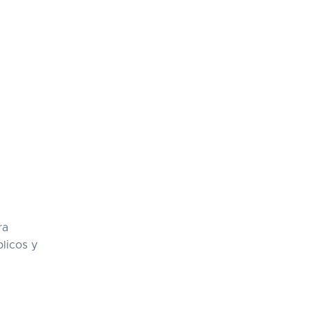
ra
blicos y