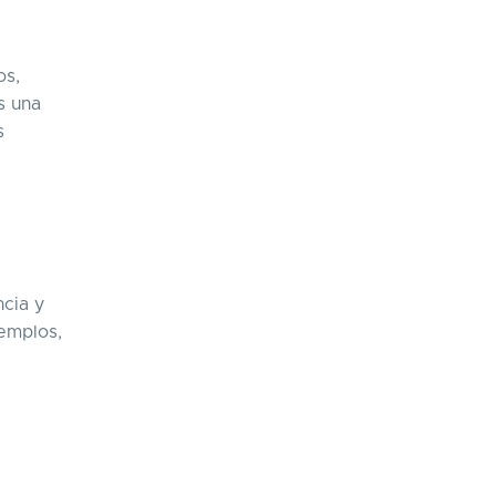
os,
s una
s
cia y
jemplos,