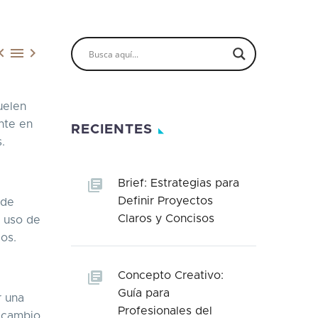



uelen
nte en
RECIENTES
s.
Brief: Estrategias para
Definir Proyectos
ede
Claros y Concisos
 uso de
dos.
Concepto Creativo:
Guía para
r una
Profesionales del
n cambio