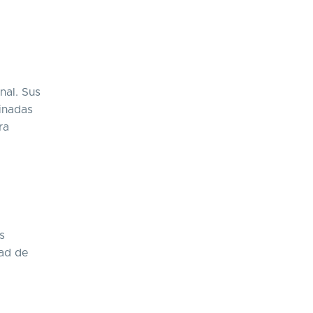
nal. Sus
inadas
ra
s
dad de