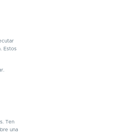
ecutar
. Estos
ar.
s. Ten
obre una