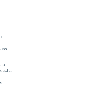
s
el
 las
sca
nductas.
e,