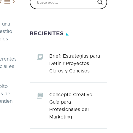



e una
estilo
RECIENTES
áles
Brief: Estrategias para
erentes
Definir Proyectos
ial es
Claros y Concisos
bito
es de
Concepto Creativo:
venden
Guía para
Profesionales del
Marketing