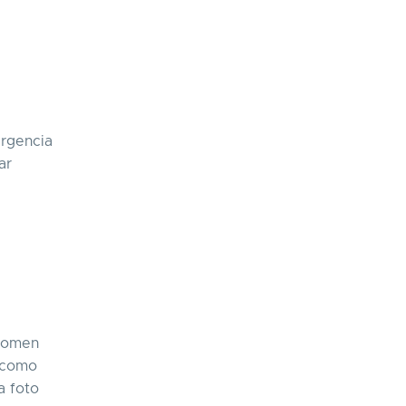
ergencia
ar
 tomen
s como
a foto