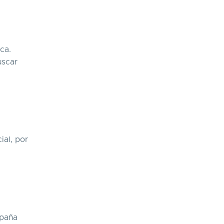
ca.
uscar
ial, por
mpaña