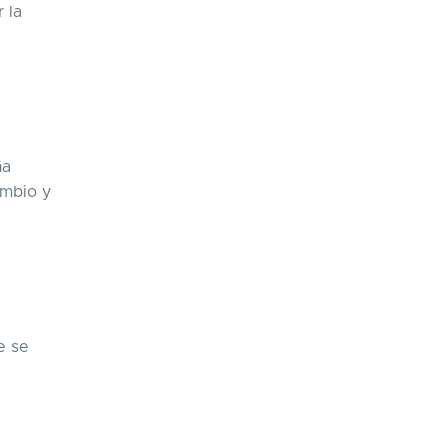
 la
ña
ambio y
e se