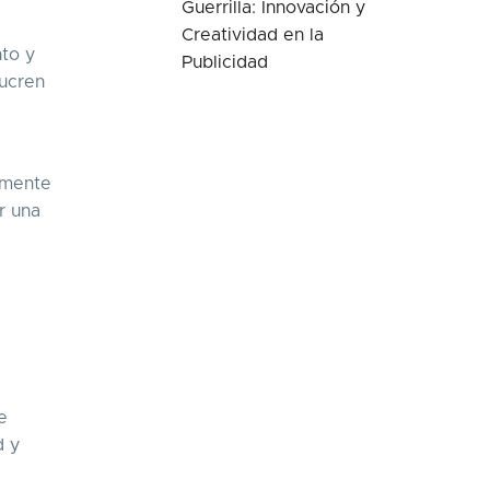
Guerrilla: Innovación y
Creatividad en la
to y
Publicidad
lucren
lmente
r una
e
d y