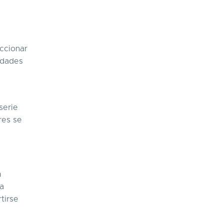
ccionar
idades
serie
res se
n
sa
tirse