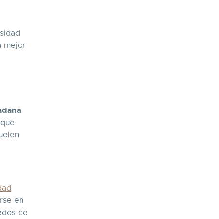
esidad
a mejor
adana
 que
uelen
idad
rse en
cados de