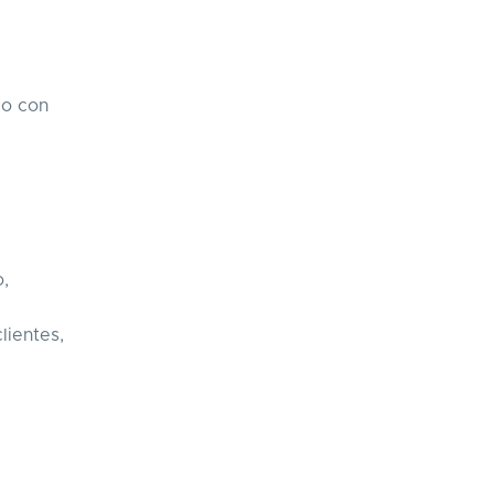
io con
e
o,
lientes,