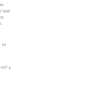
as
í que
os
o.
e su
n
 mí? y