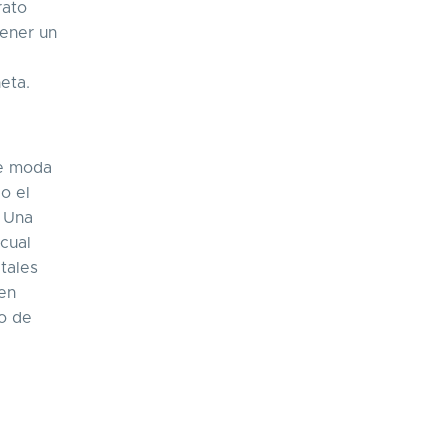
rato
tener un
eta.
de moda
o el
. Una
cual
etales
nen
to de