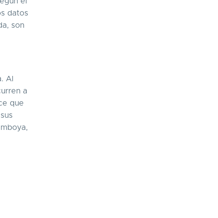
egún el
os datos
da, son
. Al
curren a
oce que
 sus
Camboya,