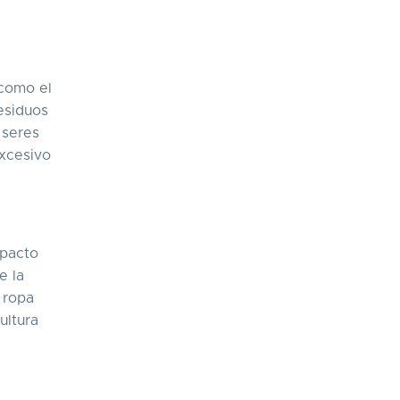
 como el
residuos
 seres
excesivo
mpacto
e la
 ropa
ultura