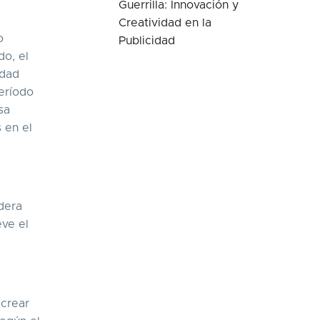
Guerrilla: Innovación y
Creatividad en la
o
Publicidad
do, el
idad
período
sa
 en el
dera
eve el
 crear