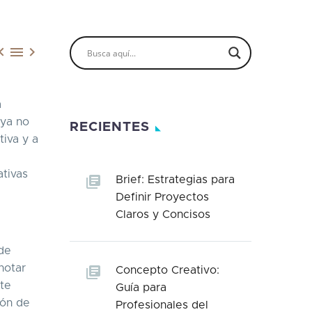



a
 ya no
RECIENTES
iva y a
ativas
Brief: Estrategias para
Definir Proyectos
Claros y Concisos
 de
notar
Concepto Creativo:
ite
Guía para
ión de
Profesionales del