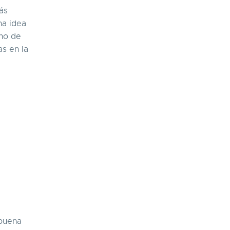
ás
na idea
eno de
s en la
 buena