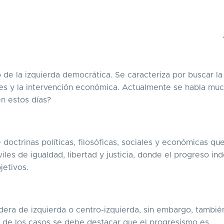
 de la izquierda democrática. Se caracteriza por buscar la
ales y la intervención económica. Actualmente se habla mu
n estos días?
 doctrinas políticas, filosóficas, sociales y económicas qu
iles de igualdad, libertad y justicia, donde el progreso ind
jetivos.
idera de izquierda o centro-izquierda, sin embargo, tambié
a de los casos se debe destacar que el progresismo es