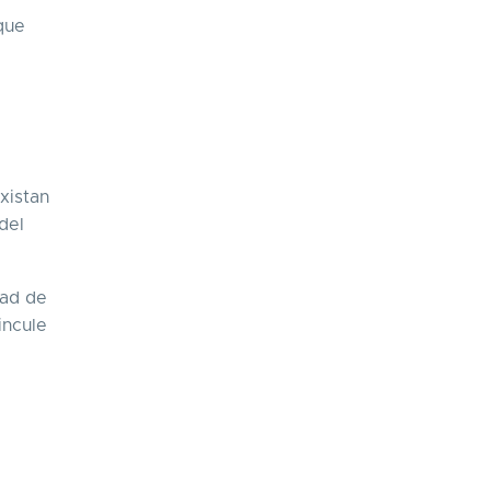
que
xistan
del
tad de
incule