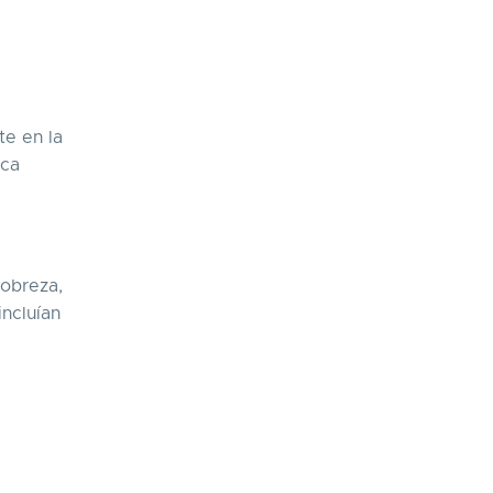
te en la
nca
pobreza,
incluían