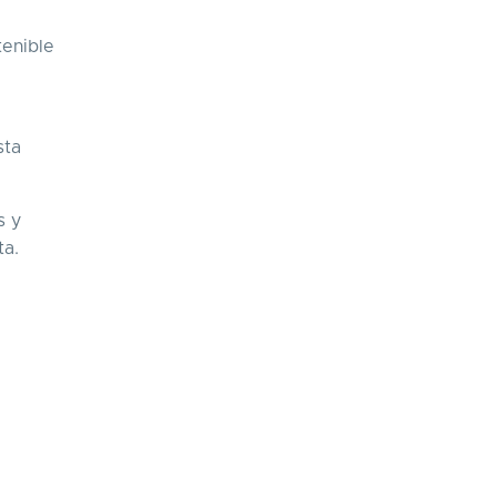
tenible
sta
s y
ta.