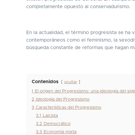
completamente opuesto al conservadurismo.
En la actualidad, el término progresista se ha v
contemporáneos como el feminismo, la sexodive
búsqueda constante de reformas que hagan más
Contenidos
ocultar
1
El origen del Progresismo: una ideología del sigl
2
Ideología del Progresismo
3
Características del Progresismo
3.1
Laicista
3.2
Democrático
3.3
Economía mixta